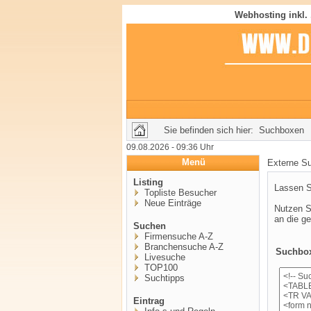
Webhosting inkl.
Sie befinden sich hier: Suchboxen
09.08.2026 - 09:36 Uhr
Menü
Externe Su
Listing
Lassen S
Topliste Besucher
Neue Einträge
Nutzen S
an die g
Suchen
Firmensuche A-Z
Branchensuche A-Z
Suchbox 
Livesuche
TOP100
Suchtipps
Eintrag