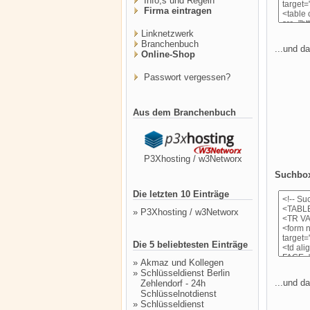
Info,s und Regeln
Firma eintragen
Linknetzwerk
Branchenbuch
...und da
Online-Shop
Passwort vergessen?
Aus dem Branchenbuch
P3Xhosting / w3Networx
Suchbox 
Die letzten 10 Einträge
»
P3Xhosting / w3Networx
Die 5 beliebtesten Einträge
»
Akmaz und Kollegen
»
Schlüsseldienst Berlin
...und da
Zehlendorf - 24h
Schlüsselnotdienst
»
Schlüsseldienst