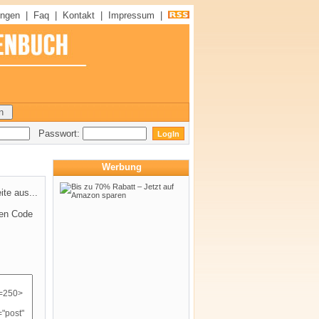
ungen
|
Faq
|
Kontakt
|
Impressum
|
Passwort:
Werbung
te aus...
den Code