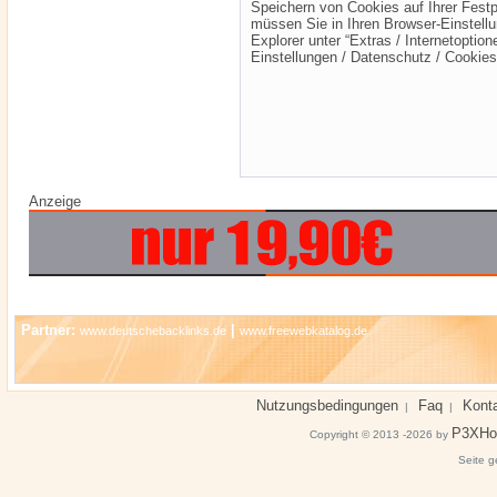
Speichern von Cookies auf Ihrer Fest
müssen Sie in Ihren Browser-Einstellu
Explorer unter “Extras / Internetoption
Einstellungen / Datenschutz / Cookies
Anzeige
Partner:
|
www.deutschebacklinks.de
www.freewebkatalog.de
Nutzungsbedingungen
Faq
Kont
|
|
P3XHo
Copyright © 2013 -2026 by
Seite g