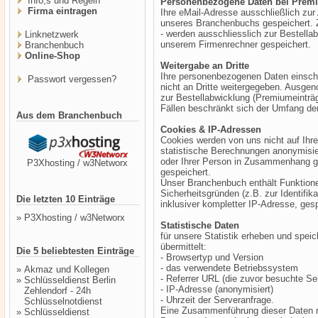
Info,s und Regeln
Personenbezogene Daten bei Prem
Firma eintragen
Ihre eMail-Adresse ausschließlich zur
unseres Branchenbuchs gespeichert. 
- werden ausschliesslich zur Bestell
Linknetzwerk
unserem Firmenrechner gespeichert.
Branchenbuch
Online-Shop
Weitergabe an Dritte
Ihre personenbezogenen Daten einschl
Passwort vergessen?
nicht an Dritte weitergegeben. Ausgen
zur Bestellabwicklung (Premiumeinträg
Fällen beschränkt sich der Umfang der
Aus dem Branchenbuch
Cookies & IP-Adressen
Cookies werden von uns nicht auf Ihre
statistische Berechnungen anonymisier
oder Ihrer Person in Zusammenhang ge
P3Xhosting / w3Networx
gespeichert.
Unser Branchenbuch enthält Funktione
Sicherheitsgründen (z.B. zur Identifik
Die letzten 10 Einträge
inklusiver kompletter IP-Adresse, ges
»
P3Xhosting / w3Networx
Statistische Daten
für unsere Statistik erheben und speic
übermittelt:
Die 5 beliebtesten Einträge
- Browsertyp und Version
- das verwendete Betriebssystem
»
Akmaz und Kollegen
- Referrer URL (die zuvor besuchte Sei
»
Schlüsseldienst Berlin
- IP-Adresse (anonymisiert)
Zehlendorf - 24h
- Uhrzeit der Serveranfrage.
Schlüsselnotdienst
Eine Zusammenführung dieser Daten m
»
Schlüsseldienst