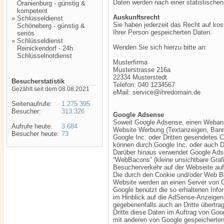
Daten werden nach einer statistische
Oranienburg - günstig &
kompetent
Auskunftsrecht
»
Schlüsseldienst
Sie haben jederzeit das Recht auf kos
Schöneberg - günstig &
Ihrer Person gespeicherten Daten.
seriös
»
Schlüsseldienst
Wenden Sie sich hierzu bitte an:
Reinickendorf - 24h
Schlüsselnotdienst
Musterfirma
Musterstrasse 216a
22334 Musterstedt
Besucherstatistik
Telefon: 040 1234567
Gezählt seit dem 08.08.2021
eMail: service@ihredomain.de
Seitenaufrufe:
1.275.395
Besucher:
313.326
Google Adsense
Soweit Google Adsense, einen Webanze
Aufrufe heute:
3.684
Website Werbung (Textanzeigen, Banner
Besucher heute:
73
Google Inc. oder Dritten gesendetes 
können durch Google Inc. oder auch D
Darüber hinaus verwendet Google Ads
“WebBacons” (kleine unsichtbare Graf
Besucherverkehr auf der Webseite au
Die durch den Cookie und/oder Web Ba
Website werden an einen Server von G
Google benutzt die so erhaltenen Inf
im Hinblick auf die AdSense-Anzeigen
gegebenenfalls auch an Dritte übertrag
Dritte diese Daten im Auftrag von Goo
mit anderen von Google gespeicherten