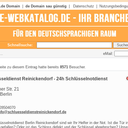
 .de Domain
|
de Domain sau günstig
|
Datenschutz
|
Nutzungsbeding
Schnellsuche:
eMail:
..
seite zu diesem Eintrag hatte bereits
8571
Besucher.
seldienst Reinickendorf - 24h Schlüsselnotdienst
er Str. 21
Berlin
8504070
nfo@schluesseldienstreinickendorf.de
üsselnotdienst Berlin Reinickendorf sind wir Ihr Helfer in der Not. Ist die Tür i
gefallen? Oder ist das Schloss defekt und der Schlüssel abgebrochen? Unse