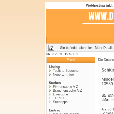
Webhosting inkl.
Sie befinden sich hier: Mehr Details.
06.08.2026 - 19:52 Uhr
Menü
Die Detail
Listing
Schlüs
Topliste Besucher
Neue Einträge
Minden
Suchen
10589 
Firmensuche A-Z
Branchensuche A-Z
Livesuche
0302
TOP100
eMail:
i
Suchtipps
Als Schl
Eintrag
Schloss 