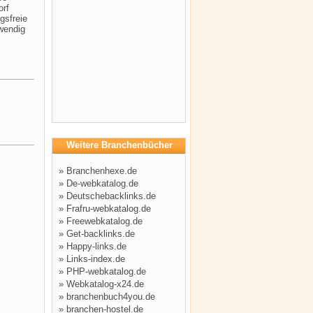
orf
gsfreie
wendig
Weitere Branchenbücher
»
Branchenhexe.de
»
De-webkatalog.de
»
Deutschebacklinks.de
»
Frafru-webkatalog.de
»
Freewebkatalog.de
»
Get-backlinks.de
»
Happy-links.de
»
Links-index.de
»
PHP-webkatalog.de
»
Webkatalog-x24.de
»
branchenbuch4you.de
»
branchen-hostel.de