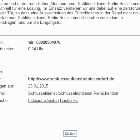
ten und stets freundlichen Monteure vom Schlüsseldienst Berlin Reinickend
chnell für eine Lösung. Im Einsatz verstehen wir uns dabei auf eine zerstörun
der Tür, so dass eine Auswechslung des Türschlosses in der Regel nicht not
 erfahrener Schlüsseldienst Berlin Reinickendorf beraten wir zudem in
itsfragen rund um die Eingangstür.
hl:
03028504070
tszeiten:
0-24 Uhr
n:
e:
http://www.schluesseldienstreinickendorf.de
agen am:
23.01.2015
te:
Schlüsseldienst Schlüsselnotdienst Reinickendorf
uche:
Indexierte Seiten
Backlinks
Zurück