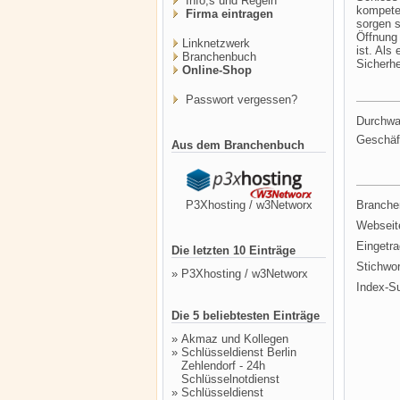
Info,s und Regeln
kompeten
Firma eintragen
sorgen s
Öffnung 
Linknetzwerk
ist. Als
Branchenbuch
Sicherhe
Online-Shop
Passwort vergessen?
Durchwa
Geschäf
Aus dem Branchenbuch
P3Xhosting / w3Networx
Branche
Webseit
Eingetr
Die letzten 10 Einträge
Stichwor
»
P3Xhosting / w3Networx
Index-S
Die 5 beliebtesten Einträge
»
Akmaz und Kollegen
»
Schlüsseldienst Berlin
Zehlendorf - 24h
Schlüsselnotdienst
»
Schlüsseldienst