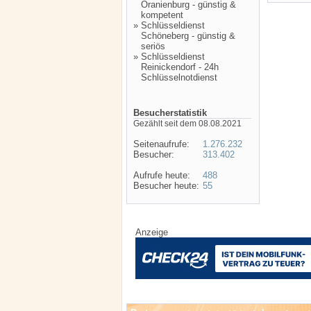
Oranienburg - günstig &
kompetent
»
Schlüsseldienst
Schöneberg - günstig &
seriös
»
Schlüsseldienst
Reinickendorf - 24h
Schlüsselnotdienst
Besucherstatistik
Gezählt seit dem 08.08.2021
Seitenaufrufe:
1.276.232
Besucher:
313.402
Aufrufe heute:
488
Besucher heute:
55
Anzeige