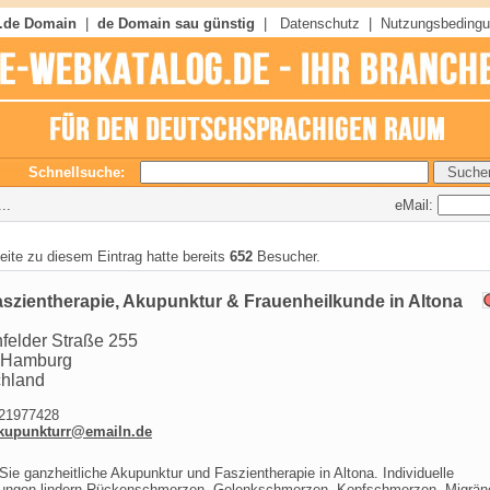
 .de Domain
|
de Domain sau günstig
|
Datenschutz
|
Nutzungsbeding
Schnellsuche:
eMail:
..
seite zu diesem Eintrag hatte bereits
652
Besucher.
szientherapie, Akupunktur & Frauenheilkunde in Altona
felder Straße 255
 Hamburg
chland
1977428
kupunkturr@emailn.de
Sie ganzheitliche Akupunktur und Faszientherapie in Altona. Individuelle
ungen lindern Rückenschmerzen, Gelenkschmerzen, Kopfschmerzen, Migrän