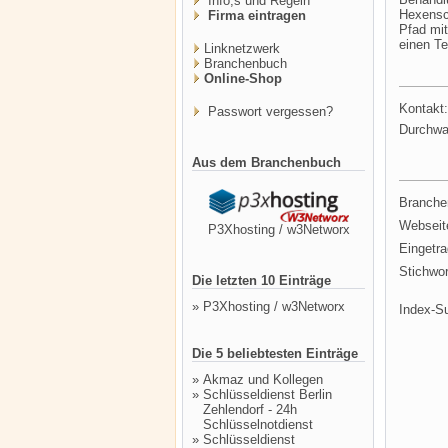
Info,s und Regeln
Hexensch
Firma eintragen
Pfad mit
einen Te
Linknetzwerk
Branchenbuch
Online-Shop
Kontakt:
Passwort vergessen?
Durchwa
Aus dem Branchenbuch
Branche
Webseit
P3Xhosting / w3Networx
Eingetr
Stichwor
Die letzten 10 Einträge
»
P3Xhosting / w3Networx
Index-S
Die 5 beliebtesten Einträge
»
Akmaz und Kollegen
»
Schlüsseldienst Berlin
Zehlendorf - 24h
Schlüsselnotdienst
»
Schlüsseldienst