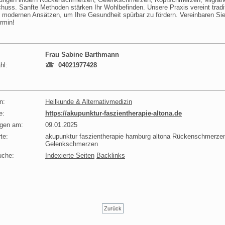
uss. Sanfte Methoden stärken Ihr Wohlbefinden. Unsere Praxis vereint tradit
 modernen Ansätzen, um Ihre Gesundheit spürbar zu fördern. Vereinbaren Sie
rmin!
Frau Sabine Barthmann
hl:
04021977428
n:
Heilkunde & Alternativmedizin
e:
https://akupunktur-faszientherapie-altona.de
agen am:
09.01.2025
te:
akupunktur faszientherapie hamburg altona Rückenschmerze
Gelenkschmerzen
uche:
Indexierte Seiten
Backlinks
Zurück