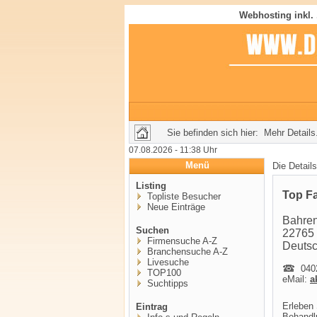
Webhosting inkl.
Sie befinden sich hier: Mehr Details.
07.08.2026 - 11:38 Uhr
Menü
Die Detail
Listing
Top Fa
Topliste Besucher
Neue Einträge
Bahren
Suchen
22765
Firmensuche A-Z
Deuts
Branchensuche A-Z
Livesuche
0402
TOP100
eMail:
a
Suchtipps
Erleben 
Eintrag
Behandl