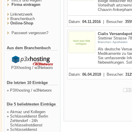
Info,s und Regeln
Billige Mediziner re
Firma eintragen
Vorteilhaft artznei
Chauvin Ankerphar
Linknetzwerk
Branchenbuch
Datum:
04.11.2016
| Besucher:
355
Online-Shop
Passwort vergessen?
Cialis Versandapo
Stettiner Strasse 78
Branchen: Apotheken
Aus dem Branchenbuch
Als deutsche Versa
Medikamente zu fair
Sie umfassende Inf
Nebewirkungen. Soll
P3Xhosting / w3Networx
Datum:
06.04.2018
| Besucher:
312
Die letzten 10 Einträge
»
P3Xhosting / w3Networx
Die 5 beliebtesten Einträge
»
Akmaz und Kollegen
»
Schlüsseldienst Berlin
Zehlendorf - 24h
Schlüsselnotdienst
»
Schlüsseldienst