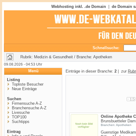
Webhosting inkl. .de Domain
|
de Domain s
Schnellsuche:
Rubrik: Medizin & Gesundheit / Branche: Apotheken
09.08.2026 - 04:53 Uhr
Menü
Einträge in dieser Branche:
2
| zur
Rubr
Listing
Topliste Besucher
Neue Einträge
Suchen
Firmensuche A-Z
Branchensuche A-Z
Livesuche
Online Apotheke 
TOP100
Brunsbuetteler Dam
Suchtipps
Branchen: Apotheken
Eintrag
Guenstige Medikame