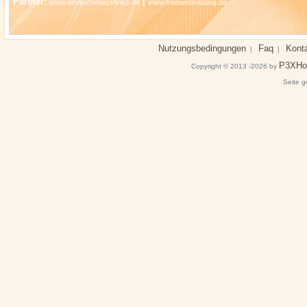
Partner:
|
www.deutschebacklinks.de
www.freewebkatalog.de
Nutzungsbedingungen
Faq
Kont
|
|
P3XHo
Copyright © 2013 -2026 by
Seite g