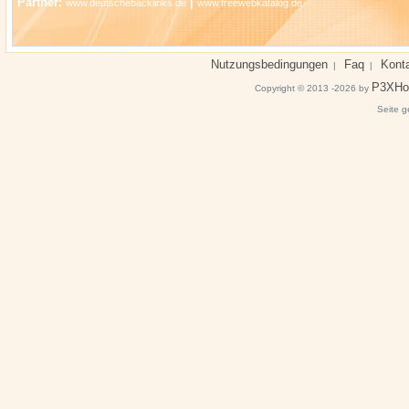
Partner:
|
www.deutschebacklinks.de
www.freewebkatalog.de
Nutzungsbedingungen
Faq
Kont
|
|
P3XHo
Copyright © 2013 -2026 by
Seite g