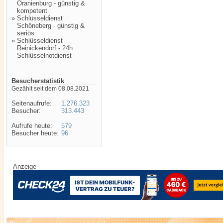
Oranienburg - günstig &
kompetent
»
Schlüsseldienst
Schöneberg - günstig &
seriös
»
Schlüsseldienst
Reinickendorf - 24h
Schlüsselnotdienst
Besucherstatistik
Gezählt seit dem 08.08.2021
Seitenaufrufe:
1.276.323
Besucher:
313.443
Aufrufe heute:
579
Besucher heute:
96
Anzeige