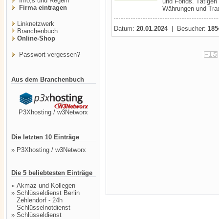
Info,s und Regeln
und Fonds. Tätigen
Firma eintragen
Währungen und Trad
Linknetzwerk
Datum:
20.01.2024
| Besucher:
185
Branchenbuch
Online-Shop
Passwort vergessen?
Aus dem Branchenbuch
P3Xhosting / w3Networx
Die letzten 10 Einträge
»
P3Xhosting / w3Networx
Die 5 beliebtesten Einträge
»
Akmaz und Kollegen
»
Schlüsseldienst Berlin
Zehlendorf - 24h
Schlüsselnotdienst
»
Schlüsseldienst