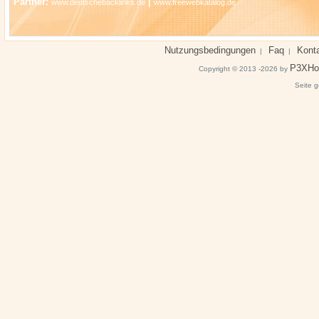
Partner:
|
www.deutschebacklinks.de
www.freewebkatalog.de
Nutzungsbedingungen
Faq
Kont
|
|
P3XHo
Copyright © 2013 -2026 by
Seite g