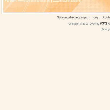
Partner:
|
www.deutschebacklinks.de
www.freewebkatalog.de
Nutzungsbedingungen
Faq
Kont
|
|
P3XHo
Copyright © 2013 -2026 by
Seite g