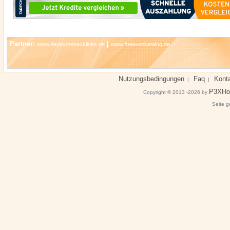
Partner:
|
www.deutschebacklinks.de
www.freewebkatalog.de
Nutzungsbedingungen
Faq
Kont
|
|
P3XHo
Copyright © 2013 -2026 by
Seite g