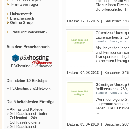
Info,s und Regeln
leistungsstarken An
Firma eintragen
Sie für Ihren Firm
die erforderliche Hil
Linknetzwerk
Branchenbuch
Datum:
22.06.2015
| Besucher:
330
Online-Shop
Passwort vergessen?
Günstiger Umzug
Laurenzerberg 2, 1
Branchen: Umzug & Tran
Aus dem Branchenbuch
Als Ihr verlässlich
und Reinigungsfrage
Transportieren. Ega
kompletten Umzug o
P3Xhosting / w3Networx
Datum:
04.08.2016
| Besucher:
347
Die letzten 10 Einträge
Günstiger Umzug
»
P3Xhosting / w3Networx
Adlikerstrasse 280,
Branchen: Umzug & Tran
Wenn der eigene Sta
Die 5 beliebtesten Einträge
Lagerraum vonnöten.
liegen. Die Günstig
»
Akmaz und Kollegen
...
»
Schlüsseldienst Berlin
Zehlendorf - 24h
Schlüsselnotdienst
Datum:
09.04.2018
| Besucher:
260
»
Schlüsseldienst