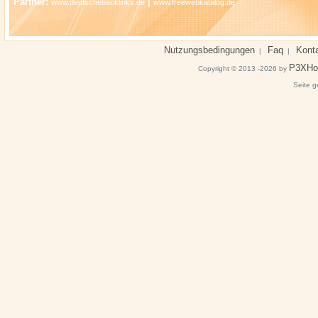
Partner:
|
www.deutschebacklinks.de
www.freewebkatalog.de
Nutzungsbedingungen
Faq
Kont
|
|
P3XHo
Copyright © 2013 -2026 by
Seite g