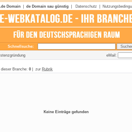
 .de Domain
|
de Domain sau günstig
|
Datenschutz
|
Nutzungsbeding
Schnellsuche:
eMail:
xistenzgründung
n dieser Branche:
0
| zur
Rubrik
Keine Einträge gefunden