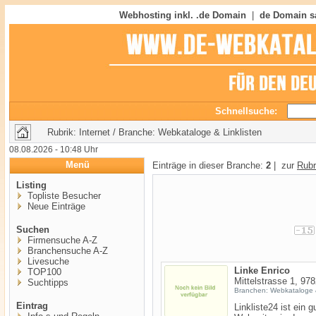
Webhosting inkl. .de Domain
|
de Domain s
Schnellsuche:
Rubrik: Internet / Branche: Webkataloge & Linklisten
08.08.2026 - 10:48 Uhr
Menü
Einträge in dieser Branche:
2
| zur
Rubr
Listing
Topliste Besucher
Neue Einträge
Suchen
Firmensuche A-Z
Branchensuche A-Z
Livesuche
Linke Enrico
TOP100
Mittelstrasse 1, 97
Suchtipps
Branchen: Webkataloge &
Eintrag
Linkliste24 ist ein 