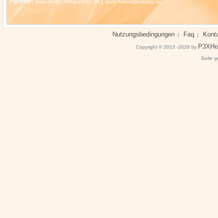
Partner:
|
www.deutschebacklinks.de
www.freewebkatalog.de
Nutzungsbedingungen
Faq
Kont
|
|
P3XHo
Copyright © 2013 -2026 by
Seite g