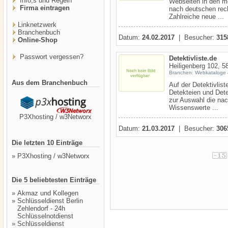
Info,s und Regeln
Webseiten in den mei
Firma eintragen
nach deutschen rech
Zahlreiche neue ...
Linknetzwerk
Branchenbuch
Datum:
24.02.2017
| Besucher:
315
Online-Shop
Passwort vergessen?
Detektivliste.de
Heiligenberg 102, 
Branchen: Webkataloge &
Aus dem Branchenbuch
Auf der Detektivlist
Detekteien und Dete
zur Auswahl die nac
Wissenswerte ...
P3Xhosting / w3Networx
Datum:
21.03.2017
| Besucher:
306
Die letzten 10 Einträge
»
P3Xhosting / w3Networx
Die 5 beliebtesten Einträge
»
Akmaz und Kollegen
»
Schlüsseldienst Berlin
Zehlendorf - 24h
Schlüsselnotdienst
»
Schlüsseldienst